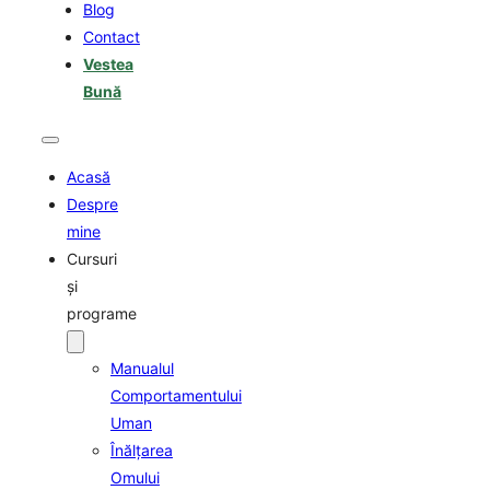
Blog
Contact
Vestea
Bună
Acasă
Despre
mine
Cursuri
şi
programe
Manualul
Comportamentului
Uman
Înălţarea
Omului