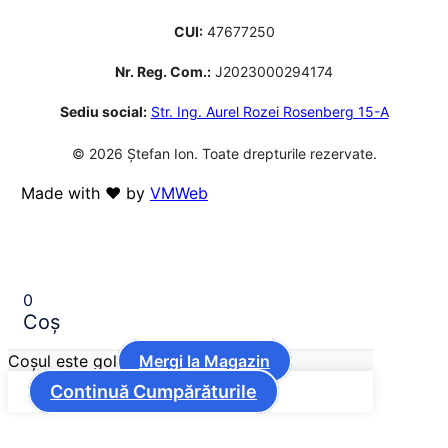
CUI:
47677250
Nr. Reg. Com.:
J2023000294174
Sediu social:
Str. Ing. Aurel Rozei Rosenberg 15-A
© 2026 Ștefan Ion. Toate drepturile rezervate.
Made with ❤️ by
VMWeb
0
Coș
Coșul este gol
Mergi la Magazin
Continuă Cumpărăturile