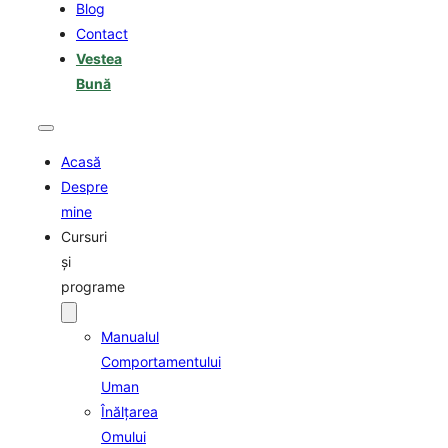
Blog
Contact
Vestea
Bună
Acasă
Despre
mine
Cursuri
şi
programe
Manualul
Comportamentului
Uman
Înălţarea
Omului