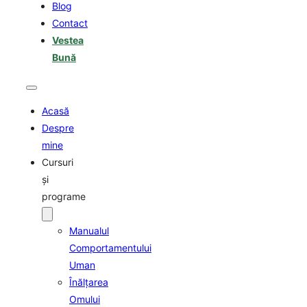
Blog
Contact
Vestea
Bună
Acasă
Despre
mine
Cursuri
şi
programe
Manualul
Comportamentului
Uman
Înălţarea
Omului