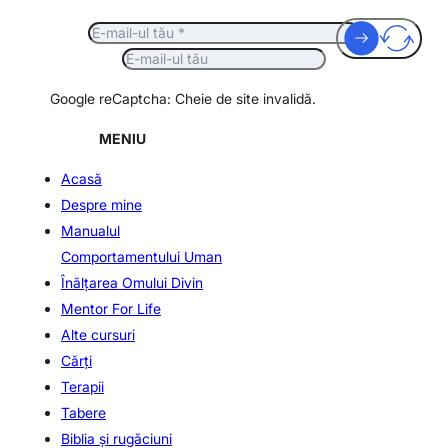
Google reCaptcha: Cheie de site invalidă.
MENIU
Acasă
Despre mine
Manualul
Comportamentului Uman
Înălţarea Omului Divin
Mentor For Life
Alte cursuri
Cărți
Terapii
Tabere
Biblia şi rugăciuni