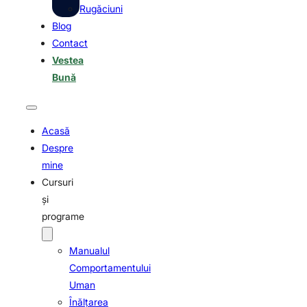
Rugăciuni
Blog
Contact
Vestea
Bună
Acasă
Despre
mine
Cursuri
şi
programe
Manualul
Comportamentului
Uman
Înălţarea