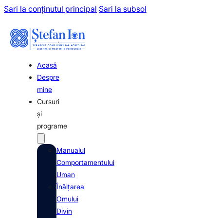
Sari la conținutul principal
Sari la subsol
Acasă
Despre
mine
Cursuri
şi
programe
Manualul
Comportamentului
Uman
Înălţarea
Omului
Divin