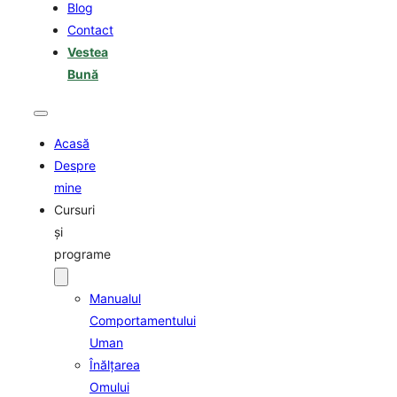
Blog
Contact
Vestea
Bună
Acasă
Despre
mine
Cursuri
şi
programe
Manualul
Comportamentului
Uman
Înălţarea
Omului