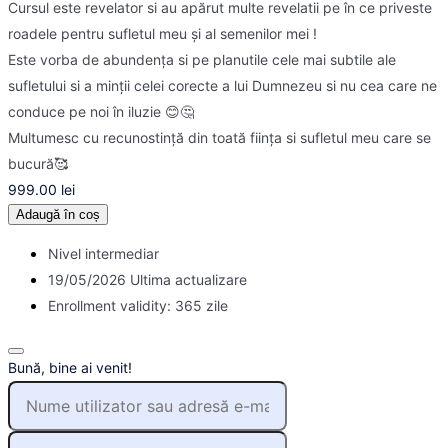
Cursul este revelator si au apărut multe revelatii pe în ce priveste
roadele pentru sufletul meu și al semenilor mei !
Este vorba de abundența si pe planutile cele mai subtile ale
sufletului si a minții celei corecte a lui Dumnezeu si nu cea care ne
conduce pe noi în iluzie 😊🤔
Multumesc cu recunostință din toată ființa si sufletul meu care se
bucură🥰
999.00
lei
Adaugă în coș
Nivel intermediar
19/05/2026 Ultima actualizare
Enrollment validity: 365 zile
Bună, bine ai venit!