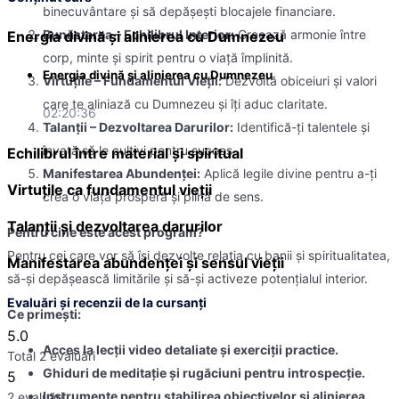
binecuvântare și să depășești blocajele financiare.
Bunăstarea – Echilibrul Interior:
Creează armonie între
Energia divină şi alinierea cu Dumnezeu
corp, minte și spirit pentru o viață împlinită.
Energia divină şi alinierea cu Dumnezeu
Virtuțile – Fundamentul Vieții:
Dezvoltă obiceiuri și valori
care te aliniază cu Dumnezeu și îți aduc claritate.
02:20:36
Talanții – Dezvoltarea Darurilor:
Identifică-ți talentele și
învață să le cultivi pentru succes.
Echilibrul între material și spiritual
Manifestarea Abundenței:
Aplică legile divine pentru a-ți
Virtuțile ca fundamentul vieții
crea o viață prosperă și plină de sens.
Talanţii şi dezvoltarea darurilor
Pentru cine este acest program?
Pentru cei care vor să își dezvolte relația cu banii și spiritualitatea,
Manifestarea abundenţei şi sensul vieţii
să-și depășească limitările și să-și activeze potențialul interior.
Evaluări și recenzii de la cursanți
Ce primești:
5.0
Acces la lecții video detaliate și exerciții practice.
Total 2 evaluări
Ghiduri de meditație și rugăciuni pentru introspecție.
5
Instrumente pentru stabilirea obiectivelor și alinierea
2 evaluări