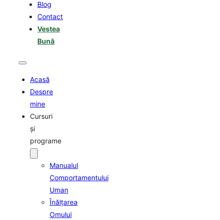
Blog
Contact
Vestea
Bună
Acasă
Despre
mine
Cursuri
şi
programe
Manualul
Comportamentului
Uman
Înălţarea
Omului