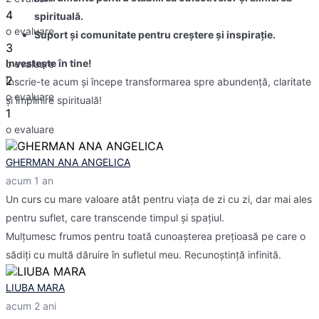
4
spirituală.
o evaluare
Suport și comunitate pentru creștere și inspirație.
3
Investește în tine!
o evaluare
2
Înscrie-te acum și începe transformarea spre abundență, claritate
o evaluare
și împlinire spirituală!
1
o evaluare
GHERMAN ANA ANGELICA
acum 1 an
Un curs cu mare valoare atât pentru viața de zi cu zi, dar mai ales
pentru suflet, care transcende timpul și spațiul.
Mulțumesc frumos pentru toată cunoașterea prețioasă pe care o
sădiți cu multă dăruire în sufletul meu. Recunoștință infinită.
LIUBA MARA
acum 2 ani