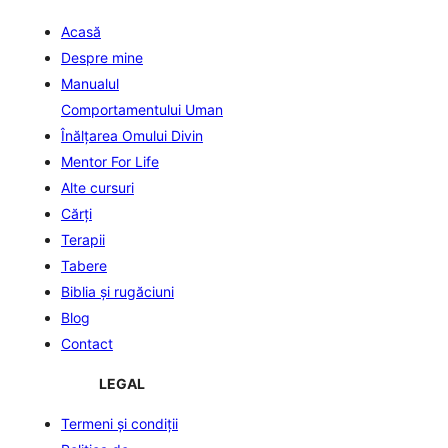
Acasă
Despre mine
Manualul
Comportamentului Uman
Înălţarea Omului Divin
Mentor For Life
Alte cursuri
Cărți
Terapii
Tabere
Biblia şi rugăciuni
Blog
Contact
LEGAL
Termeni și condiții