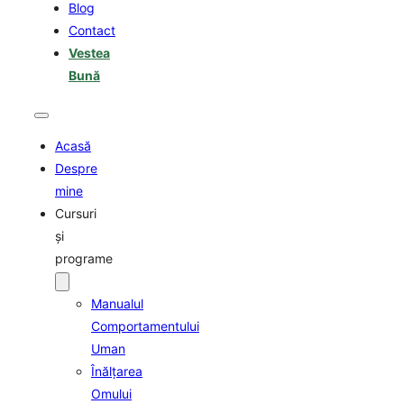
Blog
Contact
Vestea
Bună
Acasă
Despre
mine
Cursuri
şi
programe
Manualul
Comportamentului
Uman
Înălţarea
Omului