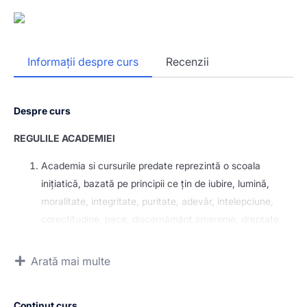
Informații despre curs
Recenzii
Despre curs
REGULILE ACADEMIEI
Academia si cursurile predate reprezintă o scoala
inițiatică, bazată pe principii ce țin de iubire, lumină,
moralitate, integritate, puritate, adevăr, intelepciune,
corectitudine, pace, discernământ,smerenie, dreptate,
curaj, răbdare, acceptare, eliberare, mulțumire,
recunoștintă, bucurie, virtuți, altruism, neutralitate,
Arată mai multe
înțelepciune, bunăvoință, iertare, pace, unitate, uniune in
trecut, prezent si viitor, credință, mântuire, iluminare,
Conținut curs