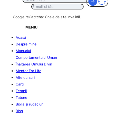
Google reCaptcha: Cheie de site invalidă.
MENIU
Acasă
Despre mine
Manualul
Comportamentului Uman
Înălţarea Omului Divin
Mentor For Life
Alte cursuri
Cărți
Terapii
Tabere
Biblia şi rugăciuni
Blog