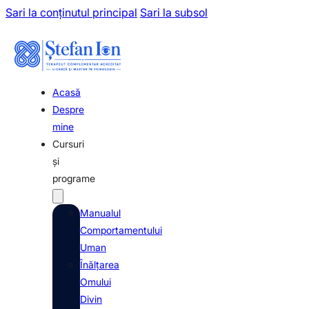
Sari la conținutul principal
Sari la subsol
Acasă
Despre
mine
Cursuri
şi
programe
Manualul
Comportamentului
Uman
Înălţarea
Omului
Divin