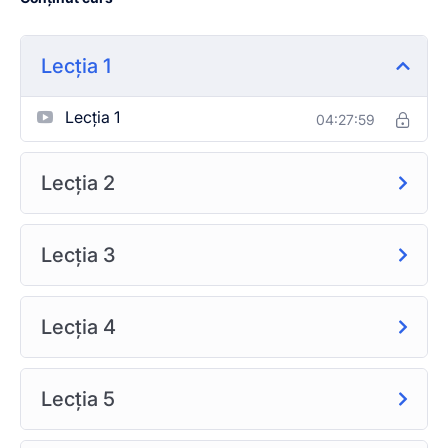
încredere, înălțarea omului divin în spiritualitate și
dumnezeul primordial adevarat cel in treime ființat.
Contractele intre academie si studenți sunt confidențiale
Lecția 1
si nu se pot dezvălui niciunui terț.
Se acceptă doar ceea ce se predă in academie fără a
Lecția 1
04:27:59
discuta în contradictoriu despre altcineva sau alte școli,
credințe, diferențe de orice natură (pentru că sunt
Lecția 2
programe, tehnici, lecții, proceduri, antrenamente
holistice care țin de adevăr și rezultate verificate
îndelung).
Lecția 3
Fondatorul acestei academii este Ștefan Ion care va fi
profesor, mentor și discipol.
Mentorii și studenții vor fi discipoli.
Lecția 4
Mentorii și studenții vor avea onestitate maximă față de
toți colegii din academie.
Se aplica lecțiile, procedurile și tehnicile învățate fară
Lecția 5
adăugiri, interpretări proprii, iluzii, imaginație și
considerații de orice fel.