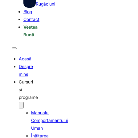
Rugăciuni
Blog
Contact
Vestea
Bună
Acasă
Despre
mine
Cursuri
şi
programe
Manualul
Comportamentului
Uman
Înălţarea