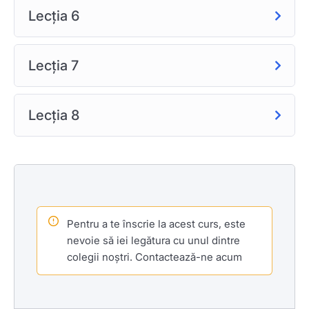
Lecția 6
Informările privind programul săptămânal și conexiunea
pe zoom, se vor efectua in cadrul unui grup comun de
whatsapp, fară postări ce țin de diferențele dintre
Lecția 7
oameni, manipulare, dogme, etc.
Toate procedurile, programele, tehnicile, antrenamentele
se fac în cadrul intern si nu extern.
Lecția 8
Difuzarea materialelor fără acordul fondatorului sunt
ilegale.
Legătura cu terții va fi făcută prin fondator până la
împuternicirea altor persoane.
Pentru a te înscrie la acest curs, este
nevoie să iei legătura cu unul dintre
colegii noștri. Contactează-ne acum