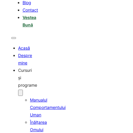
Blog
Contact
Vestea
Bună
Acasă
Despre
mine
Cursuri
şi
programe
Manualul
Comportamentului
Uman
Înălţarea
Omului