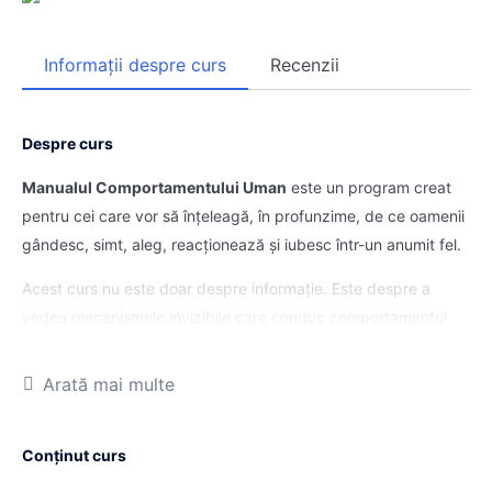
Informații despre curs
Recenzii
Despre curs
Manualul Comportamentului Uman
este un program creat
pentru cei care vor să înțeleagă, în profunzime, de ce oamenii
gândesc, simt, aleg, reacționează și iubesc într-un anumit fel.
Acest curs nu este doar despre informație. Este despre a
vedea mecanismele invizibile care conduc comportamentul
uman: tipare emoționale, atașamente, frici, răni vechi,
mecanisme de apărare și forme de reacție automate pe care,
Arată mai multe
de multe ori, le confundăm cu propria identitate.
Pe parcursul programului, vei învăța să observi mai clar ce se
Conținut curs
întâmplă în tine și în oamenii din jurul tău. Vei înțelege de ce