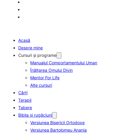
Acasă
Despre mine
Cursuri şi programe
Manualul Comportamentului Uman
Înălţarea Omului Divin
Mentor For Life
Alte cursuri
Cărți
Terapii
Tabere
Biblia şi rugăciuni
Versiunea Bisericii Ortodoxe
Versiunea Bartolomeu Anania