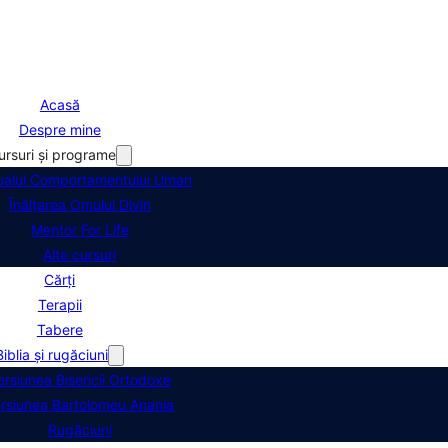
Acasă
Despre mine
ursuri şi programe
alul Comportamentului Uman
Înălţarea Omului Divin
Mentor For Life
Alte cursuri
Cărți
Terapii
Tabere
Biblia şi rugăciuni
ersiunea Bisericii Ortodoxe
rsiunea Bartolomeu Anania
Rugăciuni