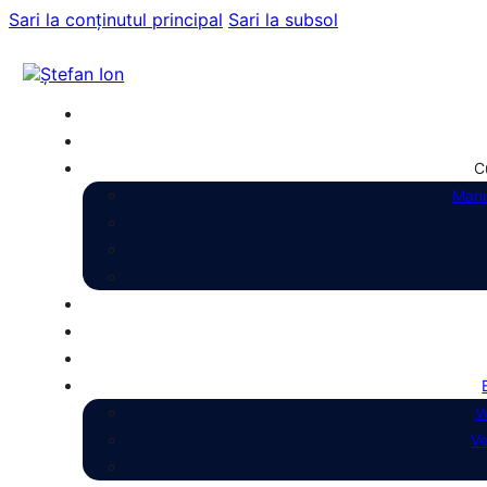
Sari la conținutul principal
Sari la subsol
C
Manu
V
Ve