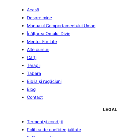
Acasă
Despre mine
Manualul Comportamentului Uman
Înălţarea Omului Divin
Mentor For Life
Alte cursuri
Cărți
Terapii
Tabere
Biblia şi rugăciuni
Blog
Contact
LEGAL
Termeni și condiții
Politica de confidenţialitate