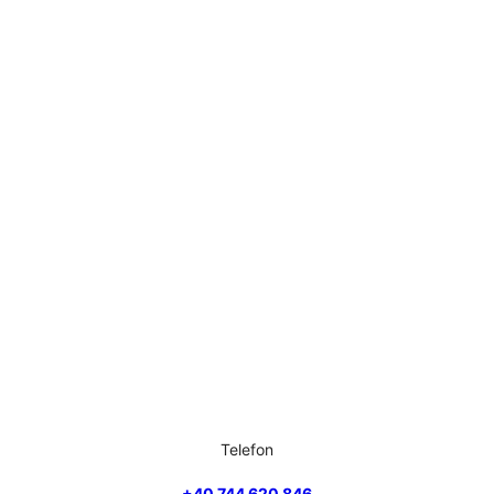
Telefon
+40 744 620 846