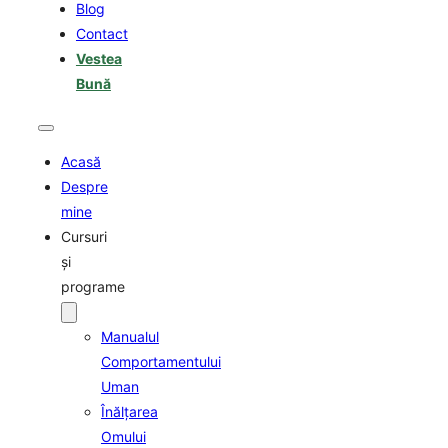
Blog
Contact
Vestea
Bună
Acasă
Despre
mine
Cursuri
şi
programe
Manualul
Comportamentului
Uman
Înălţarea
Omului