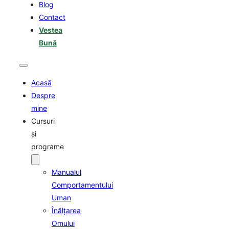
Blog
Contact
Vestea
Bună
Acasă
Despre
mine
Cursuri
şi
programe
Manualul
Comportamentului
Uman
Înălţarea
Omului