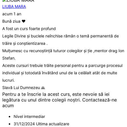
LIUBA MARA
acum 1 an
Bună ziua ❤️
A fost un curs foarte profund
Legile Divine și buclele neînchise rămân o temă permanentă de
trăire și conștientizarea .
Mulțumesc cu recunoștință tuturor colegilor și ție ,mentor drag Ion
Stefan.
Aceste cursuri trebuie trăite personal pentru a parcurge procesul
individual și totodată învătând unul de la celălalt atât de multe
lucruri.
Slavă Lui Dumnezeu 🙏
Pentru a te înscrie la acest curs, este nevoie să iei
legătura cu unul dintre colegii noștri. Contactează-ne
acum
Nivel intermediar
31/12/2024 Ultima actualizare