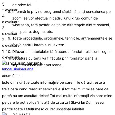
5
de orice fel.
2 evaluări
Informările privind programul săptămânal și conexiunea pe
4
zoom, se vor efectua in cadrul unui grup comun de
o evaluare
whatsapp, fară postări ce țin de diferențele dintre oameni,
3
manipulare, dogme, etc.
o evaluare
Toate procedurile, programele, tehnicile, antrenamentele se
2
fac în cadrul intern si nu extern.
o evaluare
1
Difuzarea materialelor fără acordul fondatorului sunt ilegale.
o evaluare
Legătura cu terții va fi făcută prin fondator până la
împuternicirea altor persoane.
Iancausiminaruana
acum 9 luni
Este o minunăție toate informațiile pe care ni le dăruiți , este a
treia oară când reascult seminariile și tot mai mult mi se pare ca
parcă nu am ascultat deloc! Tot mai multe informații vin spre mine
pe care le pot aplica în viață de zi cu zi ! Slavă lui Dumnezeu
pentru toate ! Mulțumesc cu recunoștință infinită!