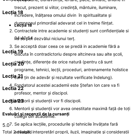
trecut, prezent si viitor, credință, mântuire, iluminare,
Lecţia 18
încredere, înălțarea omului divin în spiritualitate și
dumnezeul primordial adevarat cel in treime ființat.
Lecţia 18
Contractele intre academie si studenți sunt confidențiale si
04:40:54
nu se pot dezvălui niciunui terț.
Se acceptă doar ceea ce se predă in academie fără a
Lecţia 19
discuta în contradictoriu despre altcineva sau alte școli,
credințe, diferențe de orice natură (pentru că sunt
Lecţia 20
programe, tehnici, lecții, proceduri, antrenamente holistice
Lecţia 21
care țin de adevăr și rezultate verificate îndelung).
Fondatorul acestei academii este Ștefan Ion care va fi
Lectia 22
profesor, mentor și discipol.
Lecţia 23
Mentorii și studenții vor fi discipoli.
Mentorii și studenții vor avea onestitate maximă față de toți
Evaluări și recenzii de la cursanți
colegii din academie.
Se aplica lecțiile, procedurile și tehnicile învățate fară
5.0
adăugiri, interpretări proprii, iluzii, imaginație și considerații
Total 2 evaluări