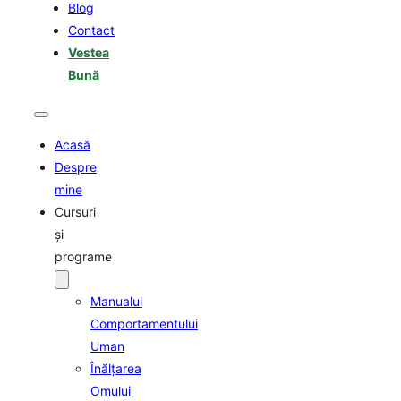
Blog
Contact
Vestea
Bună
Acasă
Despre
mine
Cursuri
şi
programe
Manualul
Comportamentului
Uman
Înălţarea
Omului