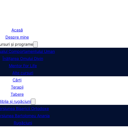
Acasă
Despre mine
ursuri şi programe
alul Comportamentului Uman
Înălţarea Omului Divin
Mentor For Life
Alte cursuri
Cărți
Terapii
Tabere
Biblia şi rugăciuni
ersiunea Bisericii Ortodoxe
rsiunea Bartolomeu Anania
Rugăciuni