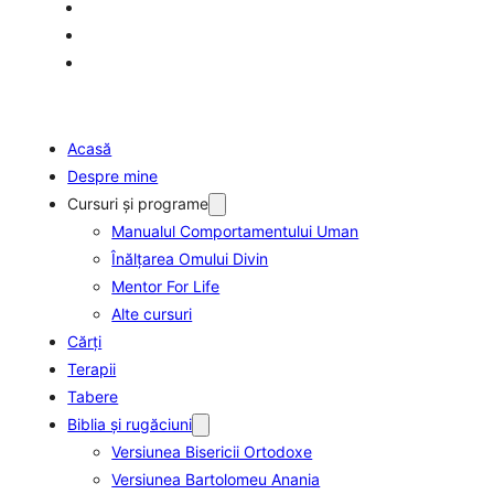
Acasă
Despre mine
Cursuri şi programe
Manualul Comportamentului Uman
Înălţarea Omului Divin
Mentor For Life
Alte cursuri
Cărți
Terapii
Tabere
Biblia şi rugăciuni
Versiunea Bisericii Ortodoxe
Versiunea Bartolomeu Anania