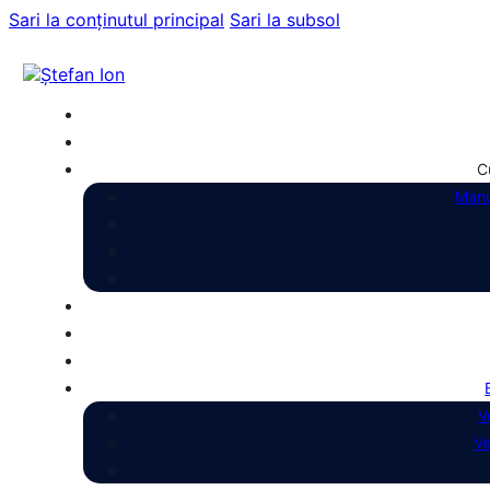
Sari la conținutul principal
Sari la subsol
C
Manu
V
Ve