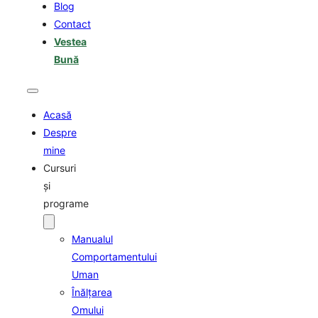
Blog
Contact
Vestea
Bună
Acasă
Despre
mine
Cursuri
şi
programe
Manualul
Comportamentului
Uman
Înălţarea
Omului