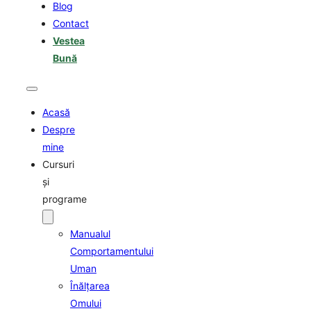
Blog
Contact
Vestea
Bună
Acasă
Despre
mine
Cursuri
şi
programe
Manualul
Comportamentului
Uman
Înălţarea
Omului