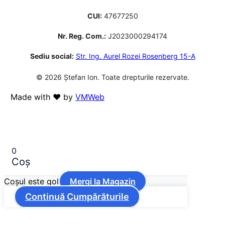
CUI:
47677250
Nr. Reg. Com.:
J2023000294174
Sediu social:
Str. Ing. Aurel Rozei Rosenberg 15-A
© 2026 Ștefan Ion. Toate drepturile rezervate.
Made with ❤️ by
VMWeb
0
Coș
Coșul este gol
Mergi la Magazin
Continuă Cumpărăturile