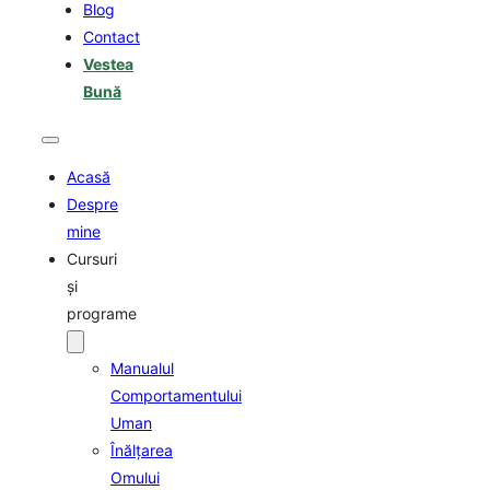
Blog
Contact
Vestea
Bună
Acasă
Despre
mine
Cursuri
şi
programe
Manualul
Comportamentului
Uman
Înălţarea
Omului