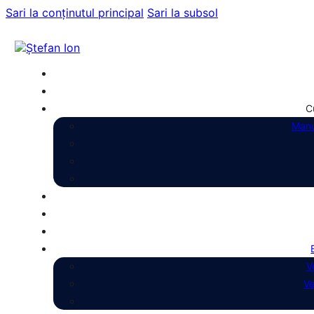
Sari la conținutul principal
Sari la subsol
C
Manu
V
Ve