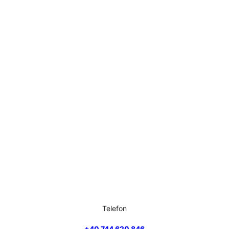
Telefon
+40 744 620 846