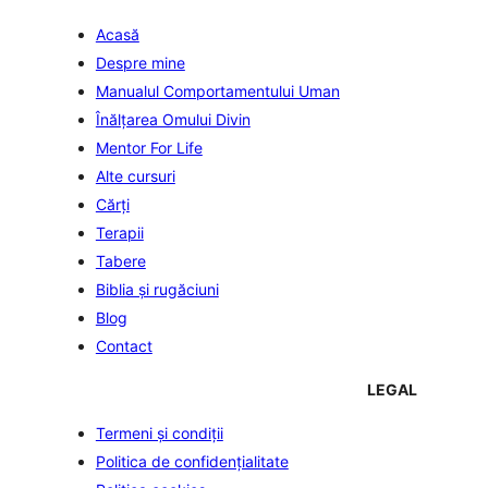
Acasă
Despre mine
Manualul Comportamentului Uman
Înălţarea Omului Divin
Mentor For Life
Alte cursuri
Cărți
Terapii
Tabere
Biblia şi rugăciuni
Blog
Contact
LEGAL
Termeni și condiții
Politica de confidenţialitate