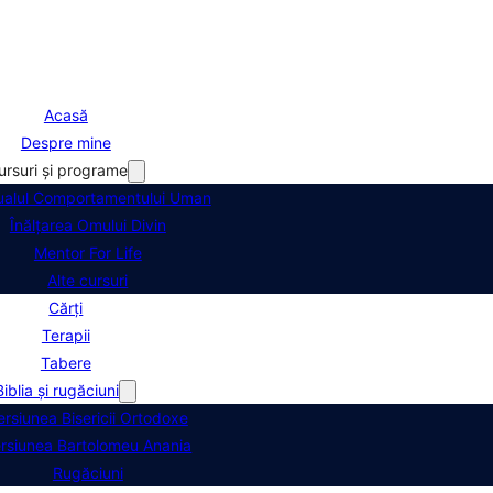
Acasă
Despre mine
ursuri şi programe
alul Comportamentului Uman
Înălţarea Omului Divin
Mentor For Life
Alte cursuri
Cărți
Terapii
Tabere
Biblia şi rugăciuni
ersiunea Bisericii Ortodoxe
rsiunea Bartolomeu Anania
Rugăciuni