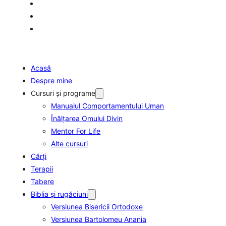
Acasă
Despre mine
Cursuri şi programe
Manualul Comportamentului Uman
Înălţarea Omului Divin
Mentor For Life
Alte cursuri
Cărți
Terapii
Tabere
Biblia şi rugăciuni
Versiunea Bisericii Ortodoxe
Versiunea Bartolomeu Anania