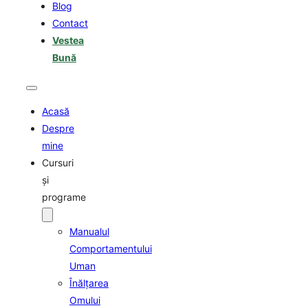
Blog
Contact
Vestea
Bună
Acasă
Despre
mine
Cursuri
şi
programe
Manualul
Comportamentului
Uman
Înălţarea
Omului