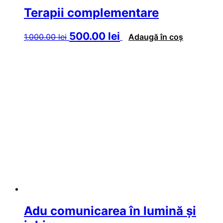
Terapii complementare
Prețul
Prețul
500.00
lei
1,000.00
lei
Adaugă în coș
inițial
curent
a
este:
fost:
500.00 lei.
1,000.00 lei.
Adu comunicarea în lumină și