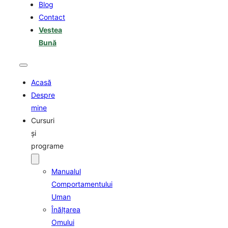
Blog
Contact
Vestea
Bună
Acasă
Despre
mine
Cursuri
şi
programe
Manualul
Comportamentului
Uman
Înălţarea
Omului