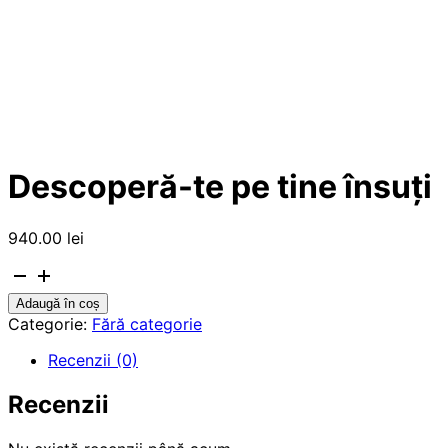
Descoperă-te pe tine însuți
940.00
lei
Cantitate
Adaugă în coș
Descoperă-
Categorie:
Fără categorie
te
Recenzii (0)
pe
tine
Recenzii
însuți