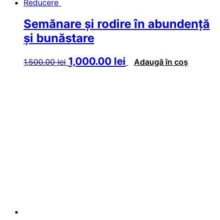
Reducere
Semănare şi rodire în abundenţă
şi bunăstare
Prețul
Prețul
1,000.00
lei
1,500.00
lei
Adaugă în coș
inițial
curent
a
este:
fost:
1,000.00 lei.
1,500.00 lei.