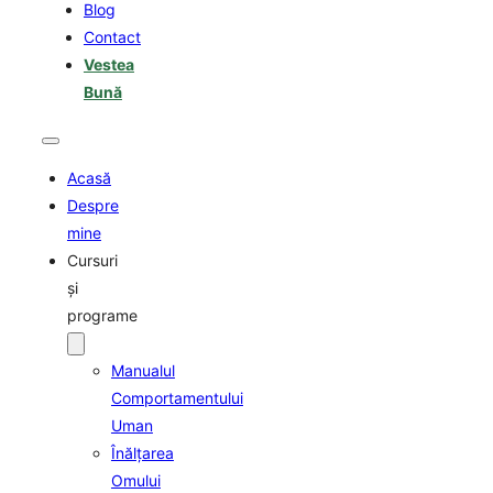
Blog
Contact
Vestea
Bună
Acasă
Despre
mine
Cursuri
şi
programe
Manualul
Comportamentului
Uman
Înălţarea
Omului