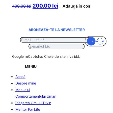
Prețul
Prețul
200.00
lei
400.00
lei
Adaugă în coș
inițial
curent
a
este:
fost:
200.00 lei.
400.00 lei.
ABONEAZĂ-TE LA NEWSLETTER
Google reCaptcha: Cheie de site invalidă.
MENIU
Acasă
Despre mine
Manualul
Comportamentului Uman
Înălţarea Omului Divin
Mentor For Life