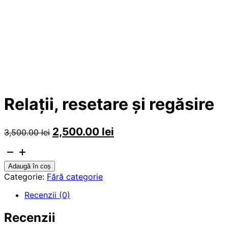
Relaţii, resetare şi regăsire
Prețul
Prețul
2,500.00
lei
3,500.00
lei
inițial
curent
a
este:
Cantitate
fost:
2,500.00 lei.
Adaugă în coș
Relaţii,
3,500.00 lei.
Categorie:
Fără categorie
resetare
Recenzii (0)
şi
regăsire
Recenzii